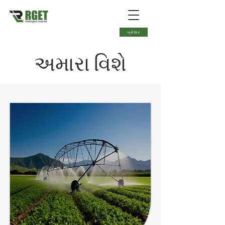
બ્રોશર
અમારા વિશે