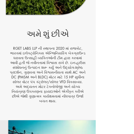
અમે શું છીએ
RGET LABS LLP ની સ્થાપના 2020 માં રાજકોટ,
ભારતમાં ઇલેક્ટ્રોનિક્સ એન્જિનિયરિંગ બેકગ્રાઉન્ડ
ધરાવતા ઉત્સાહી વ્યક્તિઓની ટીમ દ્વારા કરવામાં
આવી હતી જે નવીનતામાં વિશ્વાસ રાખે છે. ઇન-હાઉસ
સંશોધનનું ઉત્પાદન શરૂ કર્યું અને ઉદ્યોગ-શ્રેષ્ઠ
પ્રદર્શન, ગુણવત્તા અને વિશ્વસનીયતા સાથે AC અને
DC (PMSM અને BLDC) મોટર માટે 15 HP સુધીના
સોલર વોટર પંપ કંટ્રોલર/સોલર VFD વિકસાવ્યા.
અમે અદ્યતન મોટર ટેક્નોલોજી અને યોગ્ય
નિયંત્રણ ઉપકરણના ફાયદાઓને એકીકૃત કરીએ
છીએ જેથી ગુણાત્મક કાર્યક્ષમતામાં નોંધપાત્ર ઉર્જા
બચત થાય.