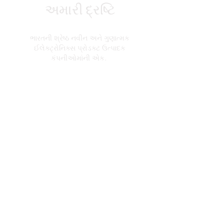
અમારી દ્રષ્ટિ
ભારતની શ્રેષ્ઠ નવીન અને ગુણાત્મક
ઈલેક્ટ્રોનિક્સ પ્રોડક્ટ ઉત્પાદક
કંપનીઓમાંની એક.
અમારું ધ્યેય
અમે ટેક્નોલોજીકલ ઇનોવેટિવ
ઇલેક્ટ્રોનિક્સમાં ગર્વ સાથે દેશની હાજરી
.
બનાવવા માંગીએ છીએ & વિદ્યુત ઉત્પાદનો